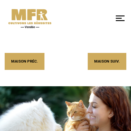
DÉCOUVRIR
NOS
MFR
DE
VENDÉE
MAISON PRÉC.
MAISON SUIV.
SE
FORMER
LES
+
EN
MFR