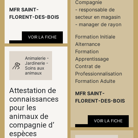
Compagnie
MFR SAINT-
- responsable de
FLORENT-DES-BOIS
secteur en magasin
- manager de rayon
Formation Initiale
VOIR LA FICHE
Alternance
Formation
Animalerie -
Apprentissage
Jardinerie -
Contrat de
Soins aux
animaux
Professionnalisation
Formation Adulte
Attestation de
MFR SAINT-
connaissances
FLORENT-DES-BOIS
pour les
animaux de
VOIR LA FICHE
compagnie d’
espèces