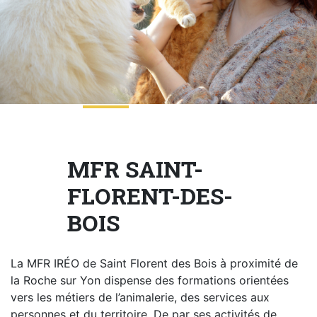
NOTRE
ACTUALITÉ
VENEZ
TRAVAILLER
EN
MFR
MFR SAINT-
FLORENT-DES-
PRENDRE
BOIS
RENDEZ-
VOUS
La MFR IRÉO de Saint Florent des Bois à proximité de
la Roche sur Yon dispense des formations orientées
NOUS
vers les métiers de l’animalerie, des services aux
CONTACTER
personnes et du territoire. De par ses activités de