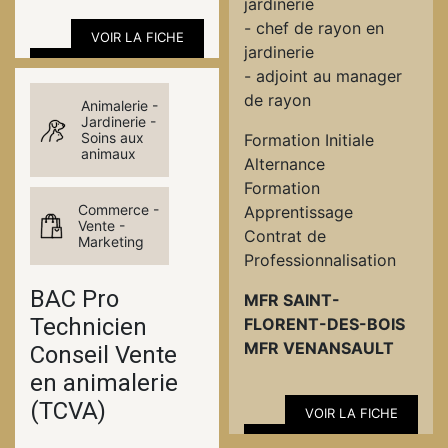
jardinerie
- chef de rayon en
VOIR LA FICHE
jardinerie
- adjoint au manager
de rayon
Animalerie -
Jardinerie -
Soins aux
Formation Initiale
animaux
Alternance
Formation
Commerce -
Apprentissage
Vente -
Contrat de
Marketing
Professionnalisation
BAC Pro
MFR SAINT-
Technicien
FLORENT-DES-BOIS
MFR VENANSAULT
Conseil Vente
en animalerie
(TCVA)
VOIR LA FICHE