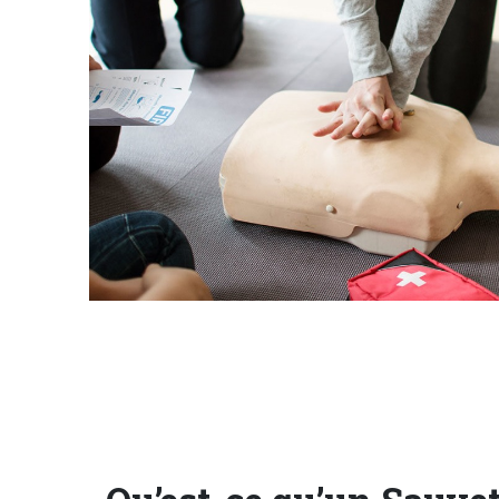
NOTRE
ACTUALITÉ
VENEZ
TRAVAILLER
EN
MFR
PRENDRE
RENDEZ-
VOUS
NOUS
CONTACTER