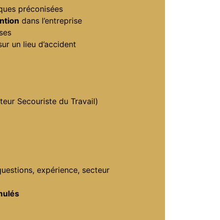
iques préconisées
ntion
dans l’entreprise
ses
sur un lieu d’accident
eur Secouriste du Travail)
questions, expérience, secteur
mulés