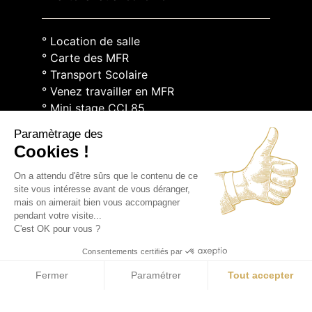
° Location de salle
° Carte des MFR
° Transport Scolaire
° Venez travailler en MFR
° Mini stage CCI 85
° Mini stage Chambre des Métiers 85
Paramètrage des
° Mini stage Chambre d’Agriculture 85
Cookies !
° Mon stage à 5 bornes
° Logements en Vendée
On a attendu d'être sûrs que le contenu de ce
site vous intéresse avant de vous déranger,
° Escale Ouest
mais on aimerait bien vous accompagner
° Aides financières et coups de pouces
pendant votre visite...
° Aides financières Pays de la Loire
C'est OK pour vous ?
Consentements certifiés par
° Intranet MFR National
Fermer
Paramétrer
Tout accepter
° MFR Walter
Axeptio consent
Plateforme de Gestion du Consentement : Personnalisez vos O
° Espace Pro