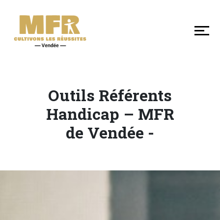
DÉCOUVRIR
NOS
MFR
DE
VENDÉE
Outils Référents
SE
Handicap – MFR
FORMER
de Vendée -
LES
+
EN
MFR