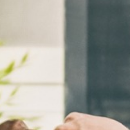
NOTRE
ACTUALITÉ
VENEZ
TRAVAILLER
EN
MFR
PRENDRE
RENDEZ-
VOUS
NOUS
CONTACTER