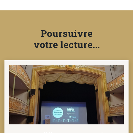
NOTRE
ACTUALITÉ
Poursuivre
votre lecture...
VENEZ
TRAVAILLER
EN
MFR
PRENDRE
RENDEZ-
VOUS
NOUS
CONTACTER