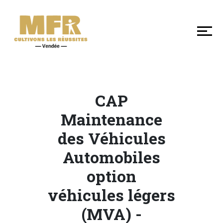
DÉCOUVRIR
NOS
MFR
DE
VENDÉE
CAP
SE
Maintenance
FORMER
des Véhicules
Automobiles
LES
option
+
EN
véhicules légers
MFR
(MVA) -