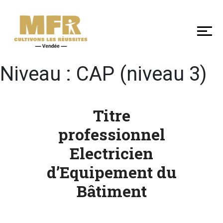
DÉCOUVRIR
NOS
MFR
DE
VENDÉE
Niveau :
CAP (niveau 3)
SE
Titre
FORMER
professionnel
Electricien
LES
d’Equipement du
+
Bâtiment
EN
MFR