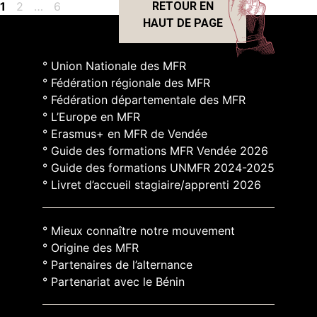
Page
Page
Page
1
2
…
6
RETOUR EN
HAUT DE PAGE
° Union Nationale des MFR
° Fédération régionale des MFR
° Fédération départementale des MFR
° L’Europe en MFR
° Erasmus+ en MFR de Vendée
° Guide des formations MFR Vendée 2026
° Guide des formations UNMFR 2024-2025
° Livret d’accueil stagiaire/apprenti 2026
° Mieux connaître notre mouvement
° Origine des MFR
° Partenaires de l’alternance
° Partenariat avec le Bénin