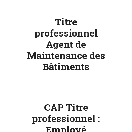
NOTRE
ACTUALITÉ
Titre
professionnel
Agent de
VENEZ
TRAVAILLER
Maintenance des
EN
MFR
Bâtiments
PRENDRE
RENDEZ-
VOUS
CAP Titre
professionnel :
NOUS
Employé
CONTACTER