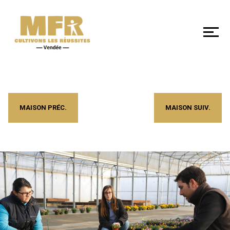
DÉCOUVRIR
NOS
MFR
DE
VENDÉE
MAISON PRÉC.
MAISON SUIV.
SE
FORMER
LES
+
EN
MFR