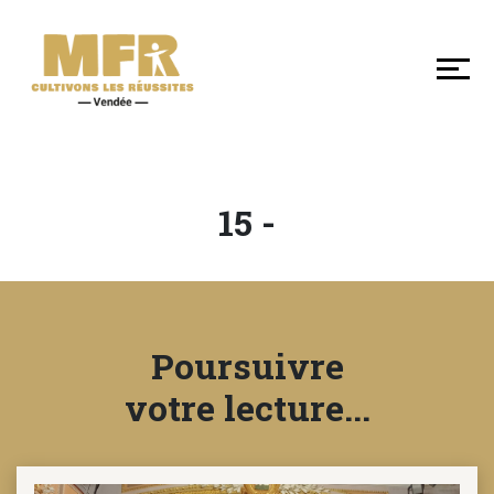
DÉCOUVRIR
NOS
MFR
DE
VENDÉE
15 -
SE
FORMER
Poursuivre
LES
+
votre lecture...
EN
MFR