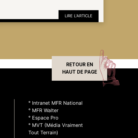
LIRE L'ARTICLE
RETOUR EN
HAUT DE PAGE
° Intranet MFR National
° MFR Walter
° Espace Pro
° MVT (Média Vraiment
Tout Terrain)