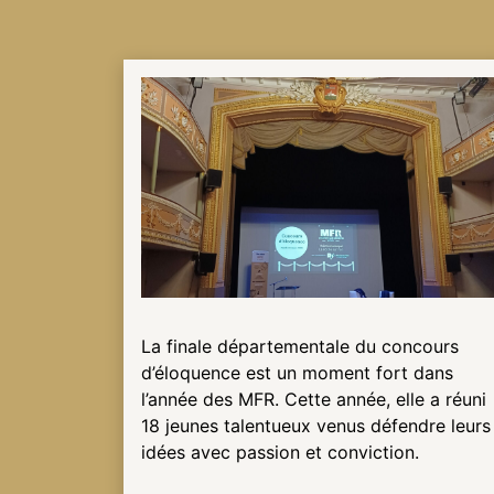
NOTRE
ACTUALITÉ
VENEZ
TRAVAILLER
EN
MFR
PRENDRE
La finale départementale du concours
RENDEZ-
d’éloquence est un moment fort dans
VOUS
l’année des MFR. Cette année, elle a réuni
18 jeunes talentueux venus défendre leurs
idées avec passion et conviction.
NOUS
CONTACTER