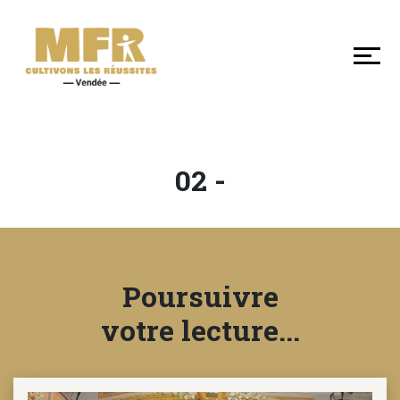
DÉCOUVRIR
NOS
MFR
DE
VENDÉE
02 -
SE
FORMER
Poursuivre
LES
+
votre lecture...
EN
MFR