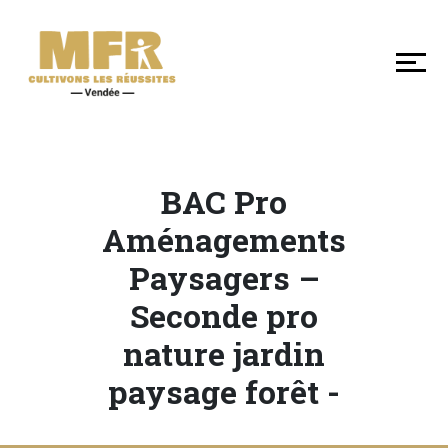
DÉCOUVRIR
NOS
MFR
DE
VENDÉE
BAC Pro
SE
Aménagements
FORMER
Paysagers –
Seconde pro
LES
nature jardin
+
EN
paysage forêt -
MFR