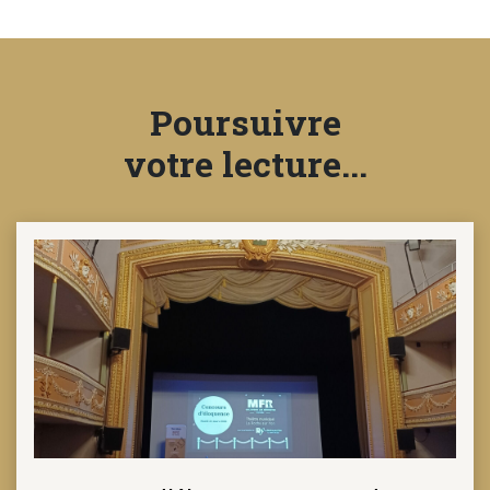
NOTRE
ACTUALITÉ
Poursuivre
votre lecture...
VENEZ
TRAVAILLER
EN
MFR
PRENDRE
RENDEZ-
VOUS
NOUS
CONTACTER