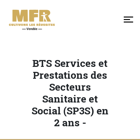
DÉCOUVRIR
NOS
MFR
DE
VENDÉE
BTS Services et
SE
Prestations des
FORMER
Secteurs
Sanitaire et
LES
Social (SP3S) en
+
EN
2 ans -
MFR