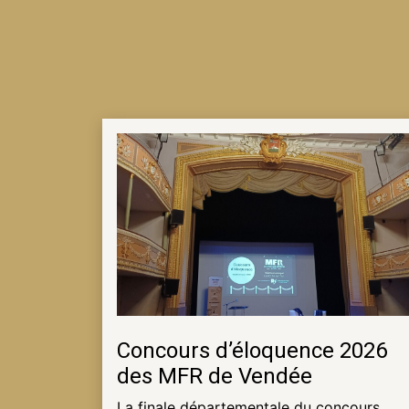
NOTRE
ACTUALITÉ
VENEZ
TRAVAILLER
EN
MFR
PRENDRE
RENDEZ-
VOUS
Concours d’éloquence 2026
des MFR de Vendée
NOUS
CONTACTER
La finale départementale du concours