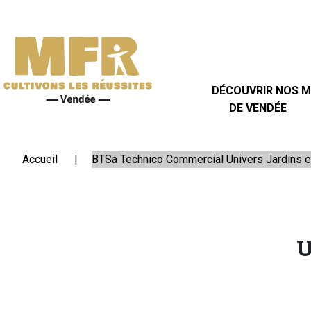
DÉCOUVRIR
NOS
MFR
DE
DÉCOUVRIR NOS 
VENDÉE
DE VENDÉE
Carte des 27 MFR de Vendée
Transport Scolaire 2026-2027
Portes ouvertes 2026 MFR 85
SE
Accueil
BTSa Technico Commercial Univers Jardins 
FORMER
LES
U
+
EN
MFR