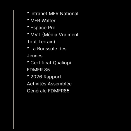
° Intranet MFR National
° MFR Walter
° Espace Pro
° MVT (Média Vraiment
Tout Terrain)
° La Boussole des
Jeunes
° Certificat Qualiopi
FDMFR 85
° 2026 Rapport
Activités Assemblée
e
Générale FDMFR85