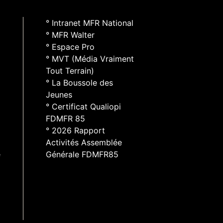
° Intranet MFR National
° MFR Walter
° Espace Pro
° MVT (Média Vraiment
Tout Terrain)
° La Boussole des
Jeunes
° Certificat Qualiopi
FDMFR 85
° 2026 Rapport
Activités Assemblée
e
Générale FDMFR85