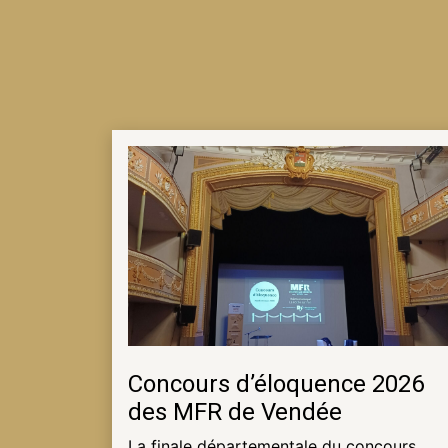
NOTRE
ACTUALITÉ
VENEZ
TRAVAILLER
EN
MFR
PRENDRE
RENDEZ-
VOUS
Concours d’éloquence 2026
des MFR de Vendée
NOUS
CONTACTER
La finale départementale du concours