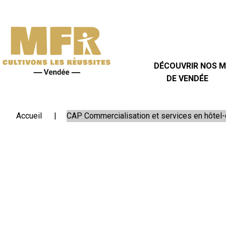
DÉCOUVRIR
NOS
MFR
DE
DÉCOUVRIR NOS 
VENDÉE
DE VENDÉE
Carte des 27 MFR de Vendée
Transport Scolaire 2026-2027
Portes ouvertes 2026 MFR 85
SE
Accueil
CAP Commercialisation et services en hôtel-
FORMER
LES
+
EN
MFR