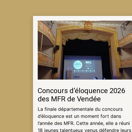
NOTRE
ACTUALITÉ
VENEZ
TRAVAILLER
EN
MFR
PRENDRE
Concours d’éloquence 2026
RENDEZ-
des MFR de Vendée
VOUS
La finale départementale du concours
d’éloquence est un moment fort dans
l’année des MFR. Cette année, elle a réuni
NOUS
18 jeunes talentueux venus défendre leurs
CONTACTER