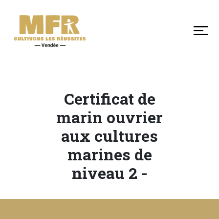
DÉCOUVRIR
NOS
MFR
DE
VENDÉE
Certificat de
SE
marin ouvrier
FORMER
aux cultures
marines de
LES
niveau 2 -
+
EN
MFR