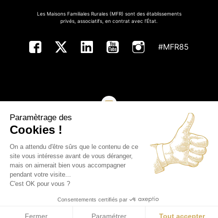
Les Maisons Familiales Rurales (MFR) sont des établissements
privés, associatifs, en contrat avec l’État.
#MFR85
Paramètrage des
NOUS CONTACTER
Cookies !
On a attendu d'être sûrs que le contenu de ce
Copyright ©MFR de Vendée - Tous droits réservés
site vous intéresse avant de vous déranger,
mais on aimerait bien vous accompagner
Plan du site
pendant votre visite...
C'est OK pour vous ?
Mentions légales
Consentements certifiés par
Politique de confidentialité
Fermer
Paramétrer
Tout accepter