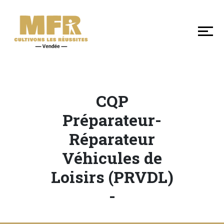
DÉCOUVRIR
NOS
MFR
DE
VENDÉE
CQP
SE
Préparateur-
FORMER
Réparateur
Véhicules de
LES
Loisirs (PRVDL)
+
EN
-
MFR