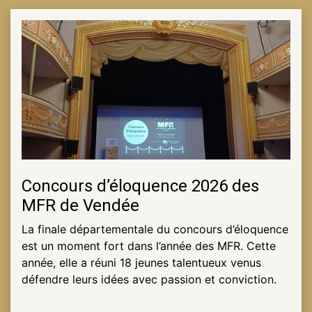
NOTRE
ACTUALITÉ
VENEZ
TRAVAILLER
EN
MFR
Concours d’éloquence 2026 des
MFR de Vendée
PRENDRE
RENDEZ-
La finale départementale du concours d’éloquence
VOUS
est un moment fort dans l’année des MFR. Cette
année, elle a réuni 18 jeunes talentueux venus
défendre leurs idées avec passion et conviction.
NOUS
CONTACTER