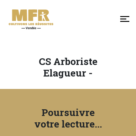
DÉCOUVRIR
NOS
MFR
DE
VENDÉE
CS Arboriste
SE
Elagueur -
FORMER
LES
+
Poursuivre
EN
votre lecture...
MFR