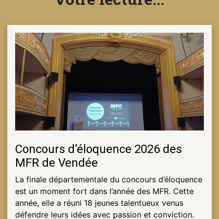
NOTRE
ACTUALITÉ
VENEZ
TRAVAILLER
EN
MFR
PRENDRE
Concours d’éloquence 2026 des
RENDEZ-
MFR de Vendée
VOUS
La finale départementale du concours d’éloquence
est un moment fort dans l’année des MFR. Cette
année, elle a réuni 18 jeunes talentueux venus
NOUS
défendre leurs idées avec passion et conviction.
CONTACTER