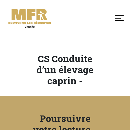
DÉCOUVRIR
NOS
MFR
DE
VENDÉE
CS Conduite
SE
d’un élevage
FORMER
caprin -
LES
+
EN
Poursuivre
MFR
votre lecture...