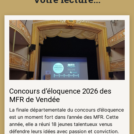
NOTRE
ACTUALITÉ
VENEZ
TRAVAILLER
EN
MFR
PRENDRE
Concours d’éloquence 2026 des
RENDEZ-
MFR de Vendée
VOUS
La finale départementale du concours d’éloquence
est un moment fort dans l’année des MFR. Cette
année, elle a réuni 18 jeunes talentueux venus
NOUS
défendre leurs idées avec passion et conviction.
CONTACTER