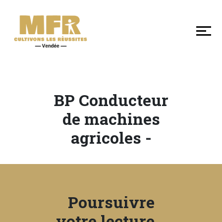
DÉCOUVRIR
NOS
MFR
DE
VENDÉE
BP Conducteur
SE
de machines
FORMER
agricoles -
LES
+
EN
Poursuivre
MFR
votre lecture...