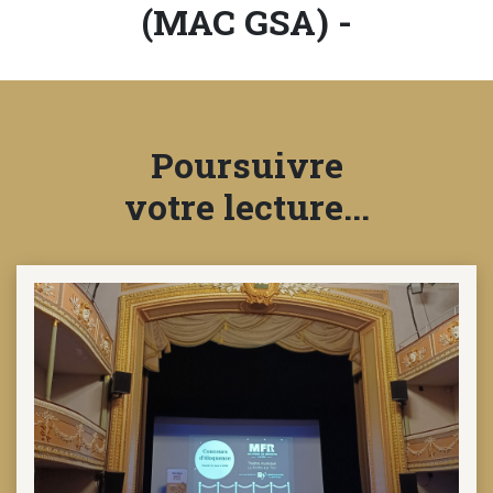
(MAC GSA) -
NOTRE
ACTUALITÉ
Poursuivre
VENEZ
TRAVAILLER
votre lecture...
EN
MFR
PRENDRE
RENDEZ-
VOUS
NOUS
CONTACTER