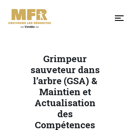
DÉCOUVRIR
NOS
MFR
DE
VENDÉE
Grimpeur
SE
sauveteur dans
FORMER
l’arbre (GSA) &
Maintien et
LES
Actualisation
+
EN
des
MFR
Compétences