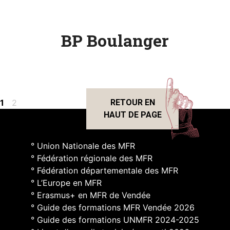
BP Boulanger
Page
Page
1
2
RETOUR EN
HAUT DE PAGE
° Union Nationale des MFR
° Fédération régionale des MFR
° Fédération départementale des MFR
° L’Europe en MFR
° Erasmus+ en MFR de Vendée
° Guide des formations MFR Vendée 2026
° Guide des formations UNMFR 2024-2025