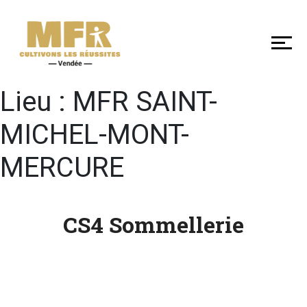
DÉCOUVRIR
NOS
MFR
DE
VENDÉE
Lieu :
MFR SAINT-
MICHEL-MONT-
SE
MERCURE
FORMER
CS4 Sommellerie
LES
+
EN
MFR