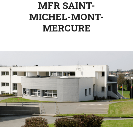
MFR SAINT-
NOTRE
MICHEL-MONT-
ACTUALITÉ
MERCURE
VENEZ
TRAVAILLER
EN
MFR
PRENDRE
RENDEZ-
VOUS
NOUS
CONTACTER