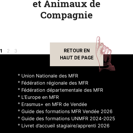
et Animaux de
Compagnie
Page
Page
Page
1
2
3
RETOUR EN
HAUT DE PAGE
° Union Nationale des MFR
° Fédération régionale des MFR
° Fédération départementale des MFR
° L’Europe en MFR
° Erasmus+ en MFR de Vendée
° Guide des formations MFR Vendée 2026
° Guide des formations UNMFR 2024-2025
° Livret d’accueil stagiaire/apprenti 2026