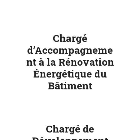
NOTRE
ACTUALITÉ
Chargé
VENEZ
d’Accompagneme
TRAVAILLER
nt à la Rénovation
EN
MFR
Énergétique du
Bâtiment
PRENDRE
RENDEZ-
VOUS
Chargé de
NOUS
CONTACTER