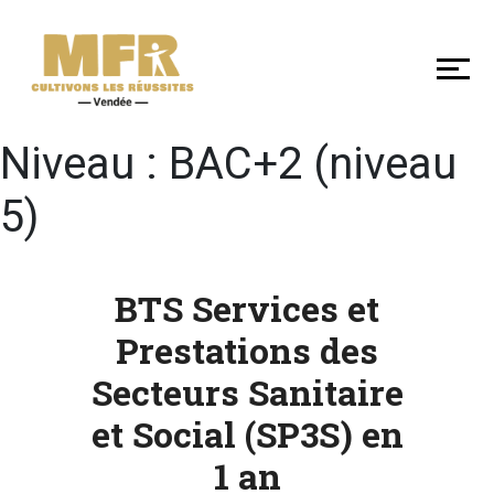
DÉCOUVRIR
NOS
MFR
DE
VENDÉE
Niveau :
BAC+2 (niveau
5)
SE
FORMER
BTS Services et
Prestations des
LES
Secteurs Sanitaire
+
EN
et Social (SP3S) en
MFR
1 an