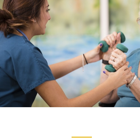
NOTRE
ACTUALITÉ
VENEZ
TRAVAILLER
EN
MFR
PRENDRE
RENDEZ-
VOUS
NOUS
CONTACTER