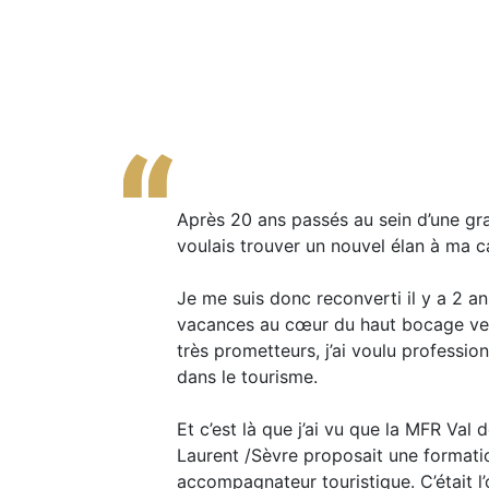
Je suis une ancienne stagiaire de la 
J’ai découvert la pédagogie des MFR 
Après 20 ans passés au sein d’une gra
l’expérimentation et les rencontres.
voulais trouver un nouvel élan à ma ca
Un poste de Coordinatrice de formati
MFR, dans le cadre du dispositif int
Je me suis donc reconverti il y a 2 an
vacances au cœur du haut bocage ve
Je réalise l’accompagnement individu
très prometteurs, j’ai voulu professi
REBOND, anime des ateliers pour la co
dans le tourisme.
professionnel en passant par le trava
l’accès à la formation qualifiante.
Et c’est là que j’ai vu que la MFR Val
Je créée et j'entretiens des liens ave
Laurent /Sèvre proposait une formati
partenaires.
accompagnateur touristique. C’était l