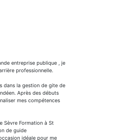
MFR.
qui est basée sur
nde entreprise publique , je
rrière professionnelle.
on m’a été proposé à la
égré : PREPA REBOND.
s dans la gestion de gite de
ndéen. Après des débuts
el des stagiaires PREPA
onnaliser mes compétences
nstruction de leur projet
il des compétences clés et
 de Sèvre Formation à St
c nos prescripteurs et nos
on de guide
’occasion idéale pour me