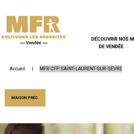
DÉCOUVRIR
NOS
MFR
DE
DÉCOUVRIR NOS 
VENDÉE
DE VENDÉE
Carte des 27 MFR de Vendée
Transport Scolaire 2026-2027
Portes ouvertes 2026 MFR 85
SE
Accueil
MFR CFP SAINT-LAURENT-SUR-SÈVRE
FORMER
LES
MAISON PRÉC.
+
EN
MFR